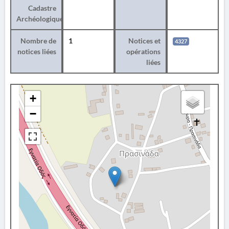
Cadastre
Archéologique
Nombre de
1
Notices et
4327
notices liées
opérations
liées
+
−