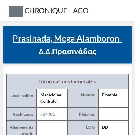
CHRONIQUE - AGO
Prasinada, Mega Alamboron-
Δ.Δ.Πρασινάδας
Informations Générales
Macédoine
Nomos
Émathie
Localisation
Centrale
GeoNames
734481
Pleiades
Alignements
DSG
DD
avec le