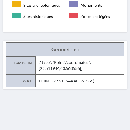
Sites archéologiques
Monuments
Sites historiques
Zones protégées
Géométrie :
{"type":"Point","coordinates":
GeoJSON
[22.511944,40.560556]}
WKT
POINT (22.511944 40.560556)