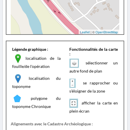
Leaflet
| ©
OpenStreetMap
Légende graphique :
Fonctionnalités de la carte
:
localisation de la
sélectionner un
fouille/de l'opération
autre fond de plan
localisation du
se rapprocher ou
toponyme
s'éloigner de la zone
polygone du
afficher la carte en
toponyme Chronique
plein écran
Alignements avec le Cadastre Archéologique :