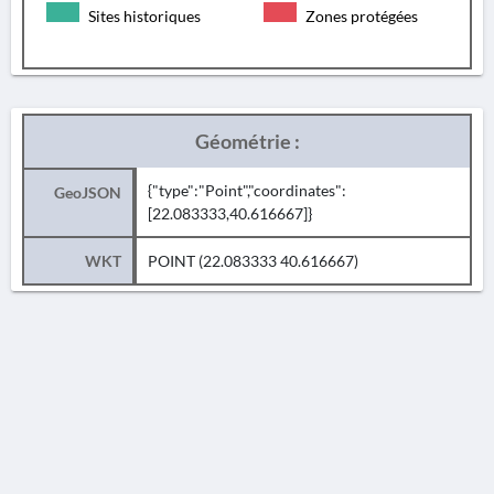
Sites historiques
Zones protégées
Géométrie :
{"type":"Point","coordinates":
GeoJSON
[22.083333,40.616667]}
WKT
POINT (22.083333 40.616667)