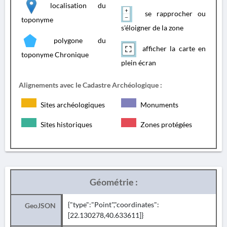
localisation du
se rapprocher ou
toponyme
s'éloigner de la zone
polygone du
afficher la carte en
toponyme Chronique
plein écran
Alignements avec le Cadastre Archéologique :
Sites archéologiques
Monuments
Sites historiques
Zones protégées
Géométrie :
{"type":"Point","coordinates":
GeoJSON
[22.130278,40.633611]}