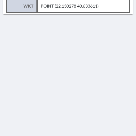
WKT
POINT (22.130278 40.633611)
AVERTISSEMENT
La Chronique des fouilles en ligne ne constitue en aucun cas une publication des
découvertes qui y sont signalées. L'EfA et la BSA ne peuvent délivrer de copie des
illustrations qui y sont reproduites et dont ils ne détiennent pas les droits.