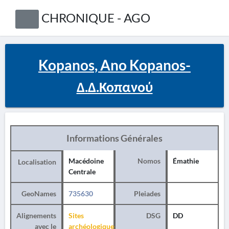
CHRONIQUE - AGO
Kopanos, Ano Kopanos-
Δ.Δ.Κοπανού
Informations Générales
Macédoine
Nomos
Émathie
Localisation
Centrale
GeoNames
735630
Pleiades
Alignements
Sites
DSG
DD
avec le
archéologiques