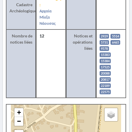
Cadastre
:
Archéologique
Αρχαία
Μίεζα
Νάουσας
Nombre de
12
Notices et
2929
5514
notices liées
opérations
5731
6465
liées
9578
15383
15384
17525
20088
20817
22189
22575
+
−