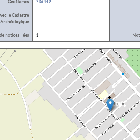
GeoNames
736449
vec le Cadastre
Archéologique
e notices liées
1
Noti