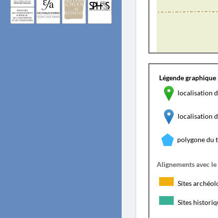
Légende graphique 
localisation d
localisation
polygone du 
Alignements avec le
Sites archéol
Sites histori