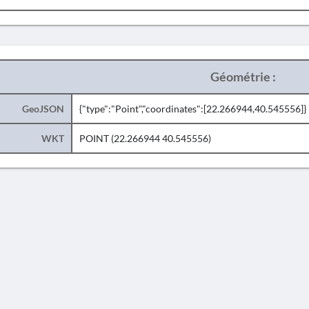
Géométrie :
GeoJSON
{"type":"Point","coordinates":[22.266944,40.545556]}
WKT
POINT (22.266944 40.545556)