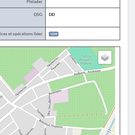
Pleiades
DSG
DD
ces et opérations liées
5209