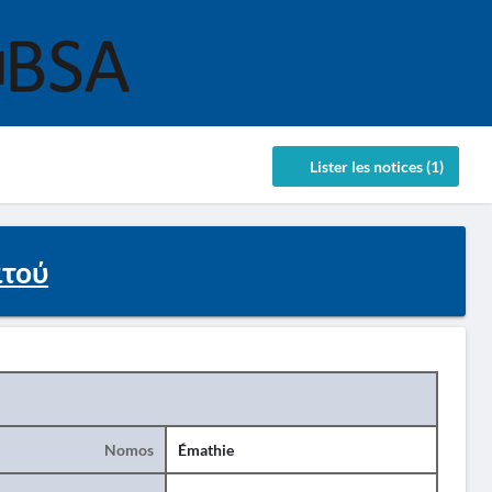
Lister les notices (1)
ατού
Nomos
Émathie