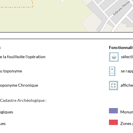
:
Fonctionnalit
e la fouille/de l'opération
sélect
 du toponyme
se rapp
toponyme Chronique
affiche
 Cadastre Archéologique :
ogiques
Monum
ques
Zones 