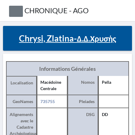
CHRONIQUE - AGO
Chrysi, Zlatina-Δ.Δ.Χρυσής
Informations Générales
Macédoine
Nomos
Pella
Localisation
Centrale
GeoNames
735755
Pleiades
Alignements
DSG
DD
avec le
Cadastre
Archéologique