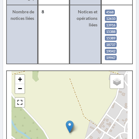
Nombre de
8
Notices et
4568
notices liées
opérations
12610
liées
13916
15388
15389
18737
19042
19947
+
−