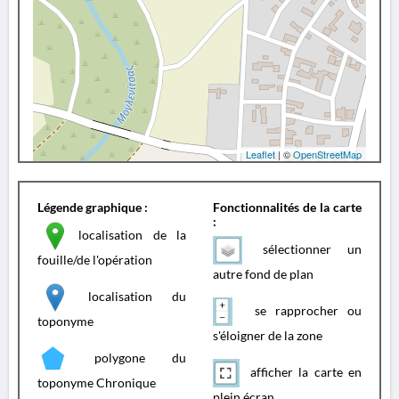
Leaflet
| ©
OpenStreetMap
Légende graphique :
Fonctionnalités de la carte
:
localisation de la
sélectionner un
fouille/de l'opération
autre fond de plan
localisation du
se rapprocher ou
toponyme
s'éloigner de la zone
polygone du
afficher la carte en
toponyme Chronique
plein écran