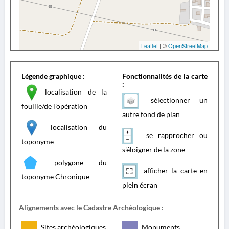
Leaflet
| ©
OpenStreetMap
Légende graphique :
Fonctionnalités de la carte
:
localisation de la
sélectionner un
fouille/de l'opération
autre fond de plan
localisation du
se rapprocher ou
toponyme
s'éloigner de la zone
polygone du
afficher la carte en
toponyme Chronique
plein écran
Alignements avec le Cadastre Archéologique :
Sites archéologiques
Monuments