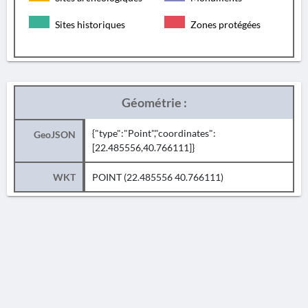
Sites historiques
Zones protégées
Géométrie :
{"type":"Point","coordinates":
GeoJSON
[22.485556,40.766111]}
WKT
POINT (22.485556 40.766111)