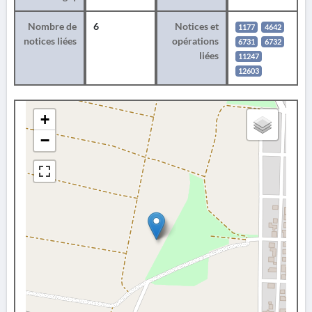
Nombre de
6
Notices et
1177
4642
notices liées
opérations
6731
6732
liées
11247
12603
+
−