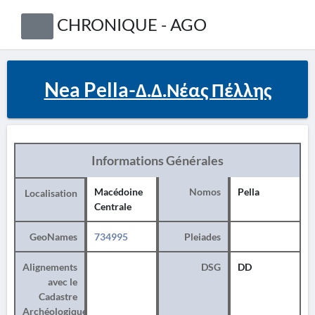
CHRONIQUE - AGO
Nea Pella-Δ.Δ.Νέας Πέλλης
Informations Générales
Macédoine
Nomos
Pella
Localisation
Centrale
GeoNames
734995
Pleiades
Alignements
DSG
DD
avec le
Cadastre
Archéologique