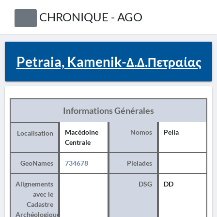
CHRONIQUE - AGO
Petraia, Kamenik-Δ.Δ.Πετραίας
Informations Générales
Macédoine
Nomos
Pella
Localisation
Centrale
GeoNames
734678
Pleiades
Alignements
DSG
DD
avec le
Cadastre
Archéologique