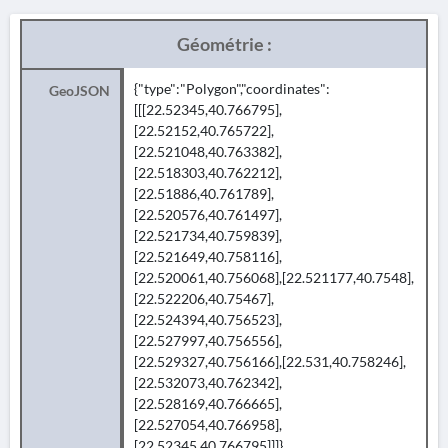
Géométrie :
{"type":"Polygon","coordinates":
GeoJSON
[[[22.52345,40.766795],
[22.52152,40.765722],
[22.521048,40.763382],
[22.518303,40.762212],
[22.51886,40.761789],
[22.520576,40.761497],
[22.521734,40.759839],
[22.521649,40.758116],
[22.520061,40.756068],[22.521177,40.7548],
[22.522206,40.75467],
[22.524394,40.756523],
[22.527997,40.756556],
[22.529327,40.756166],[22.531,40.758246],
[22.532073,40.762342],
[22.528169,40.766665],
[22.527054,40.766958],
[22.52345,40.766795]]]}