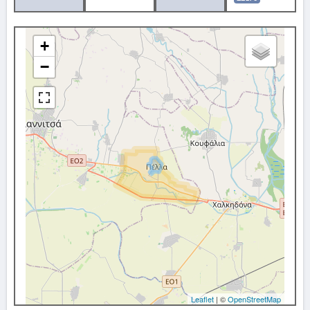
+
−
Leaflet
| ©
OpenStreetMap