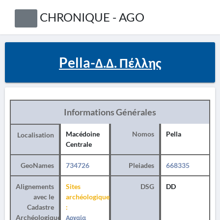
CHRONIQUE - AGO
Pella-Δ.Δ. Πέλλης
Informations Générales
Macédoine
Nomos
Pella
Localisation
Centrale
GeoNames
734726
Pleiades
668335
Alignements
Sites
DSG
DD
avec le
archéologiques
Cadastre
:
Archéologique
Αρχαία