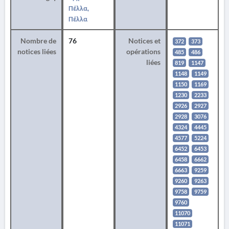
Πέλλα,
Πέλλα
Nombre de
76
Notices et
372
373
notices liées
opérations
485
486
liées
819
1147
1148
1149
1150
1169
1230
2233
2926
2927
2928
3076
4324
4445
4577
5224
6452
6453
6458
6662
6663
9259
9260
9263
9758
9759
9760
11070
11071