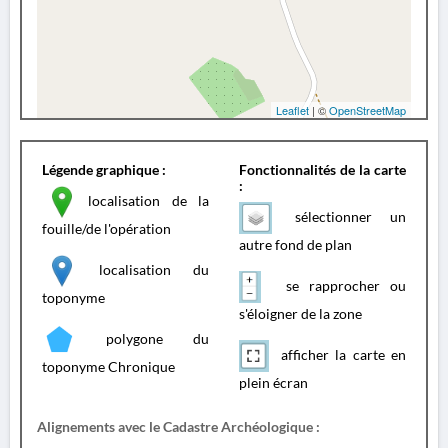
Leaflet
| ©
OpenStreetMap
Légende graphique :
Fonctionnalités de la carte
:
localisation de la
sélectionner un
fouille/de l'opération
autre fond de plan
localisation du
se rapprocher ou
toponyme
s'éloigner de la zone
polygone du
afficher la carte en
toponyme Chronique
plein écran
Alignements avec le Cadastre Archéologique :