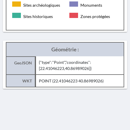
Sites archéologiques
Monuments
Sites historiques
Zones protégées
Géométrie :
{"type":"Point","coordinates":
GeoJSON
[22.41046223,40.86989026]}
WKT
POINT (22.41046223 40.86989026)