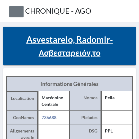
CHRONIQUE - AGO
Asvestareio, Radomir-
Ασβεσταρειόν,το
Informations Générales
Macédoine
Nomos
Pella
Localisation
Centrale
GeoNames
736688
Pleiades
Alignements
DSG
PPL
avec le