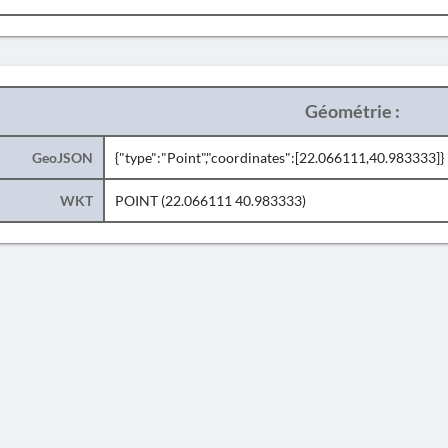
Géométrie :
GeoJSON
{"type":"Point","coordinates":[22.066111,40.983333]}
WKT
POINT (22.066111 40.983333)