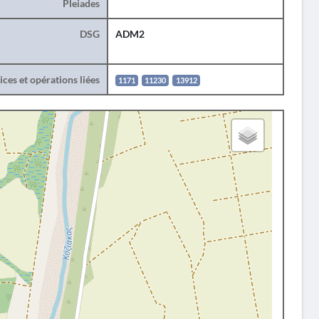
Pleiades
DSG
ADM2
ces et opérations liées
1171
11230
13912