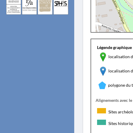
Légende graphique 
localisation d
localisation
polygone du 
Alignements avec le
Sites archéol
Sites histori