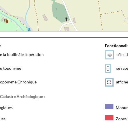
:
Fonctionnalit
e la fouille/de l'opération
sélect
 du toponyme
se rapp
toponyme Chronique
affiche
 Cadastre Archéologique :
ogiques
Monum
ques
Zones 