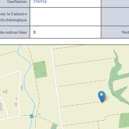
GeoNames
736916
vec le Cadastre
Archéologique
e notices liées
3
Noti