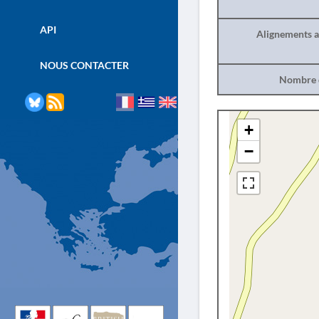
API
Alignements a
NOUS CONTACTER
Nombre d
+
−