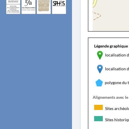
Légende graphique 
localisation d
localisation
polygone du 
Alignements avec le
Sites archéol
Sites histori