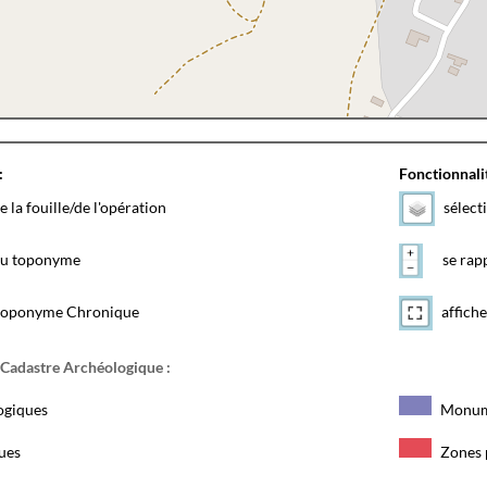
:
Fonctionnalit
e la fouille/de l'opération
sélect
 du toponyme
se rapp
toponyme Chronique
affiche
 Cadastre Archéologique :
ogiques
Monum
ques
Zones 