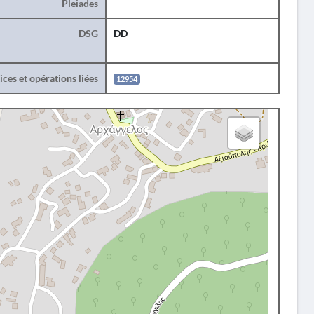
Pleiades
DSG
DD
ces et opérations liées
12954