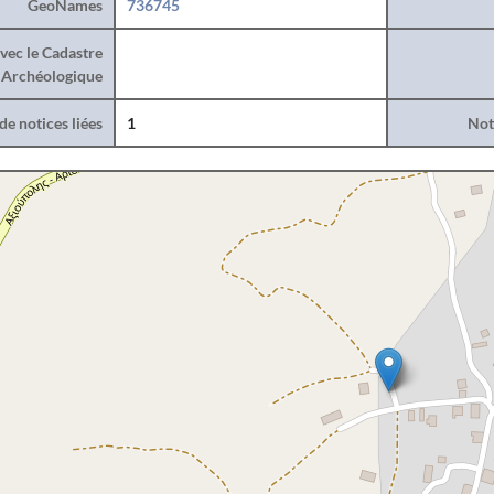
GeoNames
736745
vec le Cadastre
Archéologique
e notices liées
1
Noti