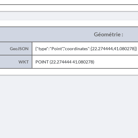
Géométrie :
GeoJSON
{"type":"Point","coordinates":[22.274444,41.080278]}
WKT
POINT (22.274444 41.080278)