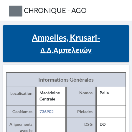
CHRONIQUE - AGO
Ampelies, Krusari-
Δ.Δ.Αμπελειών
Informations Générales
Macédoine
Nomos
Pella
Localisation
Centrale
GeoNames
736902
Pleiades
Alignements
DSG
DD
avec le