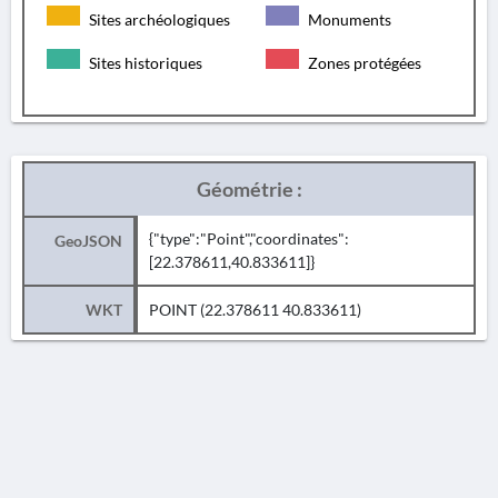
Sites archéologiques
Monuments
Sites historiques
Zones protégées
Géométrie :
{"type":"Point","coordinates":
GeoJSON
[22.378611,40.833611]}
WKT
POINT (22.378611 40.833611)