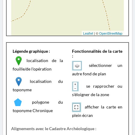
Leaflet
| ©
OpenStreetMap
Légende graphique :
Fonctionnalités de la carte
:
localisation de la
sélectionner un
fouille/de l'opération
autre fond de plan
localisation du
se rapprocher ou
toponyme
s'éloigner de la zone
polygone du
afficher la carte en
toponyme Chronique
plein écran
Alignements avec le Cadastre Archéologique :