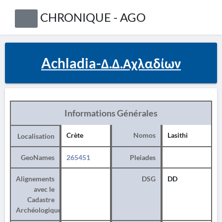
CHRONIQUE - AGO
Achladia-Δ.Δ.Αχλαδίων
Informations Générales
Crète
Nomos
Lasithi
Localisation
GeoNames
265451
Pleiades
Alignements
DSG
DD
avec le
Cadastre
Archéologique