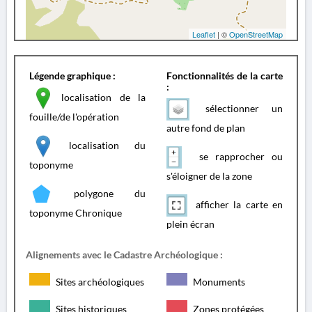
Leaflet
| ©
OpenStreetMap
Légende graphique :
Fonctionnalités de la carte
:
localisation de la
sélectionner un
fouille/de l'opération
autre fond de plan
localisation du
se rapprocher ou
toponyme
s'éloigner de la zone
polygone du
afficher la carte en
toponyme Chronique
plein écran
Alignements avec le Cadastre Archéologique :
Sites archéologiques
Monuments
Sites historiques
Zones protégées