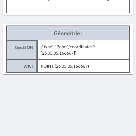
Géométrie :
{"type":"Point","coordinates":
GeoJSON
[26.05,35.166667]}
WKT
POINT (26.05 35.166667)