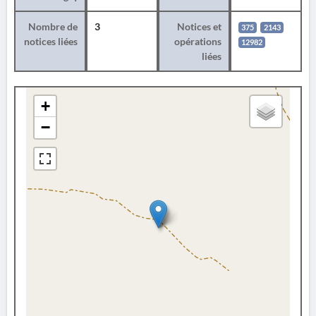
Nombre de
3
Notices et
375
2143
notices liées
opérations
12982
liées
+
−