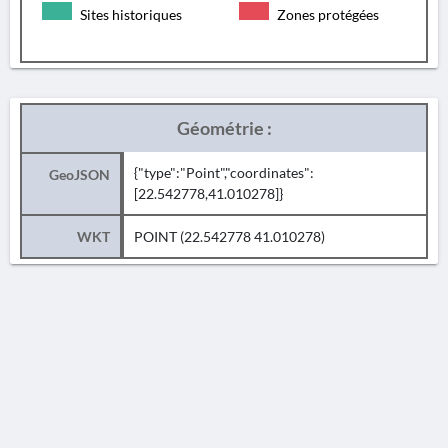
Sites historiques
Zones protégées
Géométrie :
{"type":"Point","coordinates":
GeoJSON
[22.542778,41.010278]}
WKT
POINT (22.542778 41.010278)