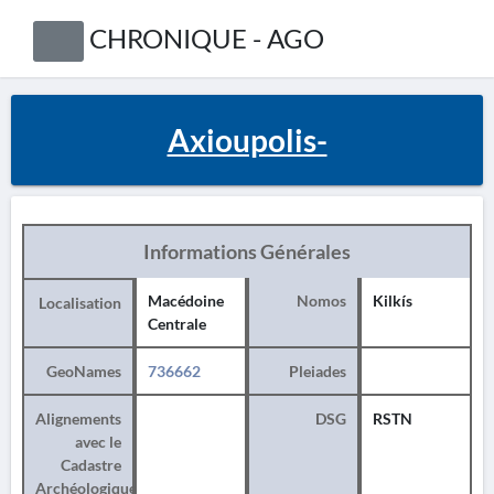
CHRONIQUE - AGO
Axioupolis-
Informations Générales
Macédoine
Nomos
Kilkís
Localisation
Centrale
GeoNames
736662
Pleiades
Alignements
DSG
RSTN
avec le
Cadastre
Archéologique