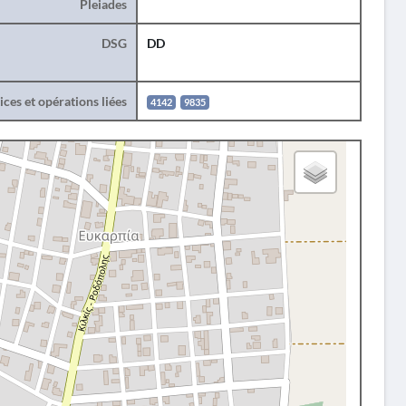
Pleiades
DSG
DD
ces et opérations liées
4142
9835