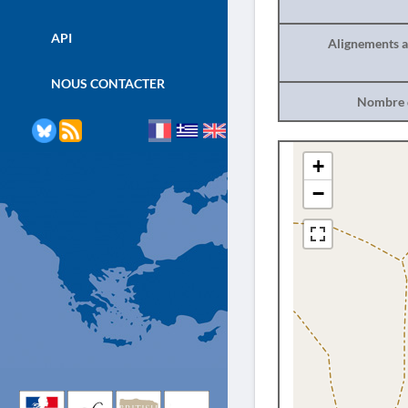
API
Alignements a
NOUS CONTACTER
Nombre d
+
−