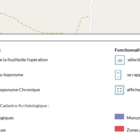
:
Fonctionnalit
e la fouille/de l'opération
sélect
 du toponyme
se rapp
toponyme Chronique
affiche
 Cadastre Archéologique :
ogiques
Monum
ques
Zones 