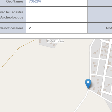
GeoNames
736294
vec le Cadastre
Archéologique
e notices liées
2
Noti