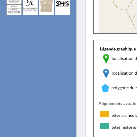
Légende graphique 
localisation d
localisation
polygone du 
Alignements avec le
Sites archéol
Sites histori