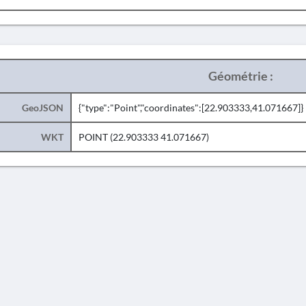
Géométrie :
GeoJSON
{"type":"Point","coordinates":[22.903333,41.071667]}
WKT
POINT (22.903333 41.071667)