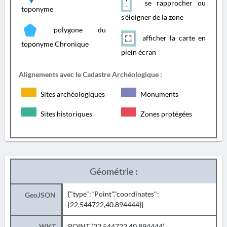
se rapprocher ou
toponyme
s'éloigner de la zone
polygone du
afficher la carte en
toponyme Chronique
plein écran
Alignements avec le Cadastre Archéologique :
Sites archéologiques
Monuments
Sites historiques
Zones protégées
Géométrie :
{"type":"Point","coordinates":
GeoJSON
[22.544722,40.894444]}
WKT
POINT (22.544722 40.894444)