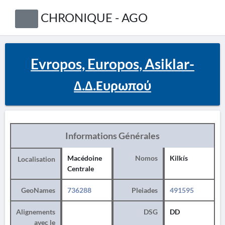
CHRONIQUE - AGO
Evropos, Europos, Asiklar-
Δ.Δ.Ευρωπού
Informations Générales
Macédoine
Nomos
Kilkís
Localisation
Centrale
GeoNames
736288
Pleiades
491595
Alignements
DSG
DD
avec le