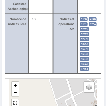
Cadastre
Archéologique
Nombre de
13
Notices et
1130
4140
notices liées
opérations
6151
9266
liées
12625
12626
12970
13956
15273
15346
15347
15368
17651
+
−