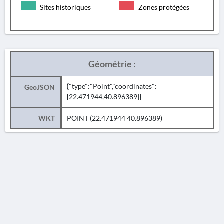
Sites historiques
Zones protégées
Géométrie :
{"type":"Point","coordinates":
GeoJSON
[22.471944,40.896389]}
WKT
POINT (22.471944 40.896389)