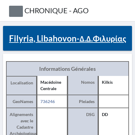
CHRONIQUE - AGO
Filyria, Libahovon-Δ.Δ.Φιλυρίας
Informations Générales
Macédoine
Nomos
Kilkís
Localisation
Centrale
GeoNames
736246
Pleiades
Alignements
DSG
DD
avec le
Cadastre
Archéologique