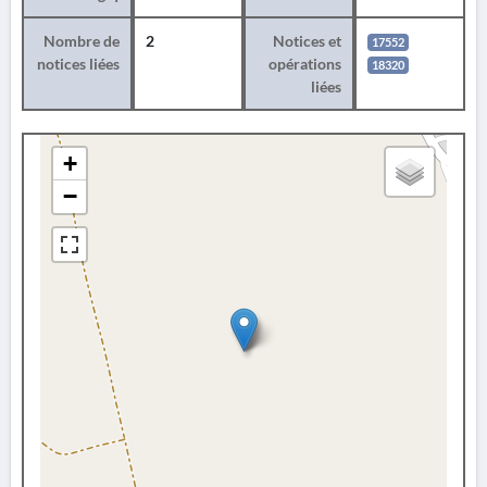
Nombre de
2
Notices et
17552
notices liées
opérations
18320
liées
+
−