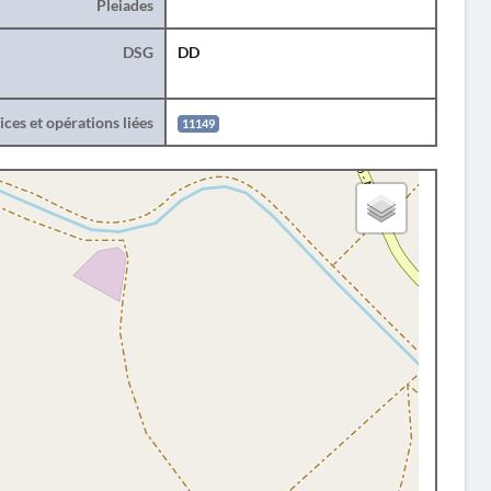
Pleiades
DSG
DD
ces et opérations liées
11149