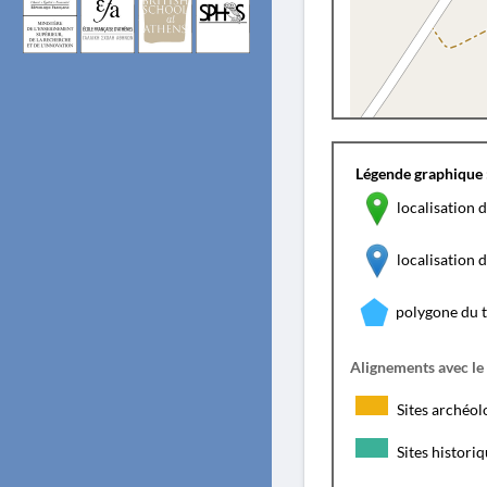
Légende graphique 
localisation d
localisation
polygone du 
Alignements avec le
Sites archéol
Sites histori