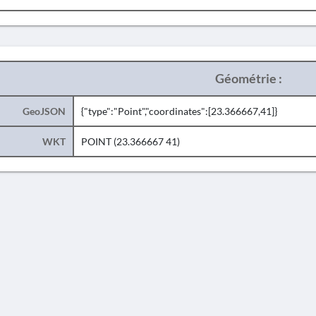
Géométrie :
GeoJSON
{"type":"Point","coordinates":[23.366667,41]}
WKT
POINT (23.366667 41)