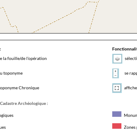
:
Fonctionnalit
e la fouille/de l'opération
sélect
 du toponyme
se rapp
toponyme Chronique
affiche
 Cadastre Archéologique :
ogiques
Monum
ques
Zones 