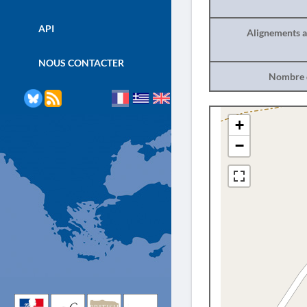
API
Alignements a
NOUS CONTACTER
Nombre d
+
−