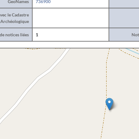
GeoNames
736900
vec le Cadastre
Archéologique
e notices liées
1
Noti