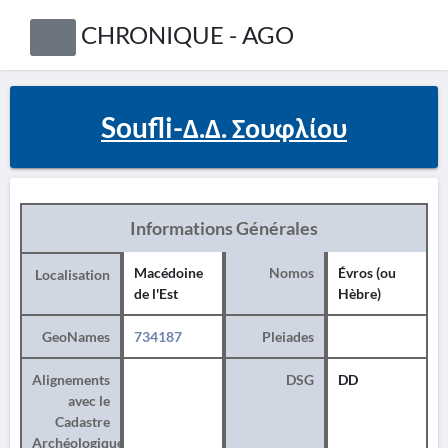
CHRONIQUE - AGO
Soufli-Δ.Δ. Σουφλίου
Informations Générales
Macédoine
Nomos
Évros (ou
Localisation
de l'Est
Hèbre)
GeoNames
734187
Pleiades
Alignements
DSG
DD
avec le
Cadastre
Archéologique