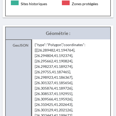
Sites historiques
Zones protégées
Géométrie :
{"type":"Polygon","coordinates":
GeoJSON
[[[26.289482,41.194764],
[26.294804,41.192374],
[26.295662,41.190824],
[26.298237,41.189274],
[26.29755,41.187465],
[26.298923,41.186367],
[26.301327,41.185656],
[26.305876,41.189726],
[26.308537,41.192955],
[26.309566,41.195926],
[26.310425,41.202643],
[26.303129,41.202126],
[26.302443,41.199672],