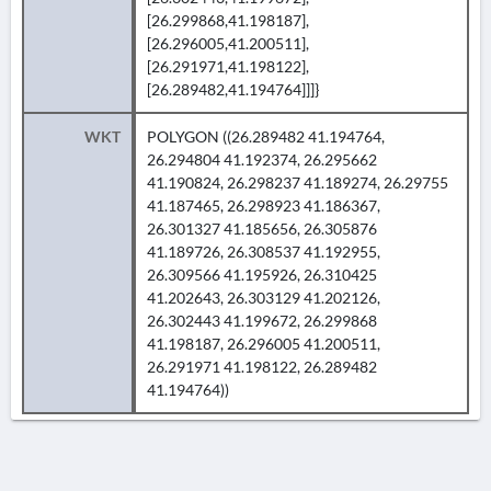
[26.299868,41.198187],
[26.296005,41.200511],
[26.291971,41.198122],
[26.289482,41.194764]]]}
WKT
POLYGON ((26.289482 41.194764,
26.294804 41.192374, 26.295662
41.190824, 26.298237 41.189274, 26.29755
41.187465, 26.298923 41.186367,
26.301327 41.185656, 26.305876
41.189726, 26.308537 41.192955,
26.309566 41.195926, 26.310425
41.202643, 26.303129 41.202126,
26.302443 41.199672, 26.299868
41.198187, 26.296005 41.200511,
26.291971 41.198122, 26.289482
41.194764))