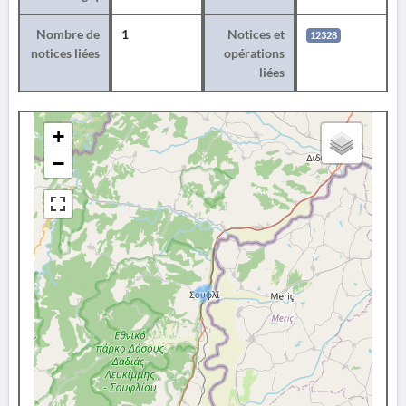
Nombre de
1
Notices et
12328
notices liées
opérations
liées
+
−