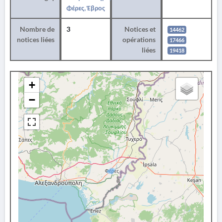
Φέρες, Έβρος
Nombre de
3
Notices et
14462
notices liées
opérations
17466
liées
19418
+
−