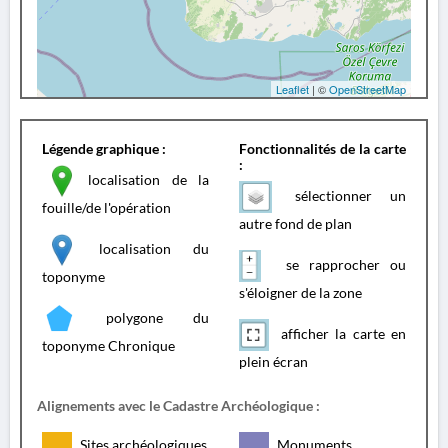
Leaflet
| ©
OpenStreetMap
Légende graphique :
Fonctionnalités de la carte
:
localisation de la
sélectionner un
fouille/de l'opération
autre fond de plan
localisation du
se rapprocher ou
toponyme
s'éloigner de la zone
polygone du
afficher la carte en
toponyme Chronique
plein écran
Alignements avec le Cadastre Archéologique :
Sites archéologiques
Monuments