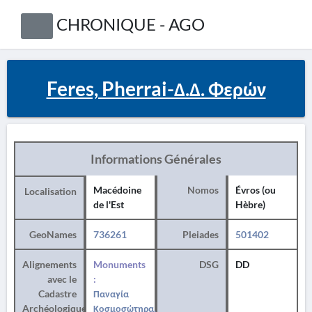
CHRONIQUE - AGO
Feres, Pherrai-Δ.Δ. Φερών
Informations Générales
Macédoine
Nomos
Évros (ou
Localisation
de l'Est
Hèbre)
GeoNames
736261
Pleiades
501402
Alignements
Monuments
DSG
DD
avec le
:
Cadastre
Παναγία
Archéologique
Κοσμοσώτηρα,