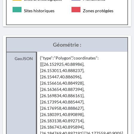
Sites historiques
Zones protégées
Géométrie :
{"type":"Polygon","coordinates":
GeoJSON
[[[26.152925,40.88986],
[26.153011,40.888237],
[26.15447,40.886096],
[26.156616,40.884928],
[26.163654,40.887394],
[26.169834,40.886161],
[26.173954,40.885447],
[26.176958,40.888627],
[26.180391,40.890898],
[26.183138,40.892714],
[26.186743,40.895894],
[26.184769,40.897191],[26.177559,40.9005],