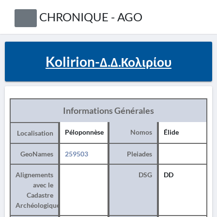
CHRONIQUE - AGO
Kolirion-Δ.Δ.Κολιρίου
Informations Générales
Péloponnèse
Nomos
Élide
Localisation
GeoNames
259503
Pleiades
Alignements
DSG
DD
avec le
Cadastre
Archéologique