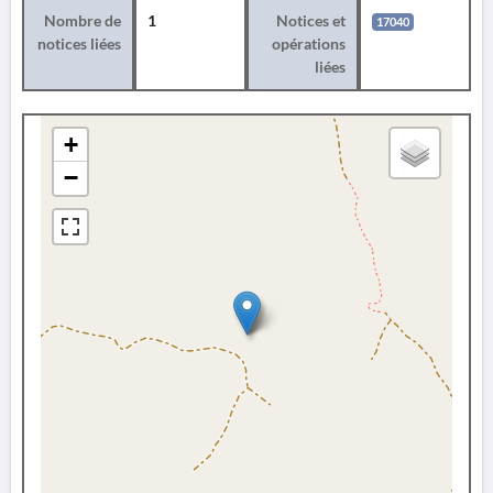
Nombre de
1
Notices et
17040
notices liées
opérations
liées
+
−