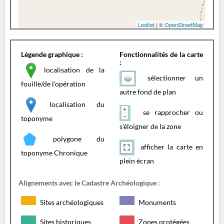
Leaflet
| ©
OpenStreetMap
Légende graphique :
Fonctionnalités de la carte
:
localisation de la
sélectionner un
fouille/de l'opération
autre fond de plan
localisation du
se rapprocher ou
toponyme
s'éloigner de la zone
polygone du
afficher la carte en
toponyme Chronique
plein écran
Alignements avec le Cadastre Archéologique :
Sites archéologiques
Monuments
Sites historiques
Zones protégées