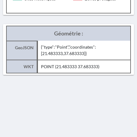
Géométrie :
{"type":"Point","coordinates":
GeoJSON
[21.483333,37.683333]}
WKT
POINT (21.483333 37.683333)