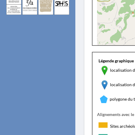
Légende graphique 
localisation d
localisation
polygone du 
Alignements avec le
Sites archéol