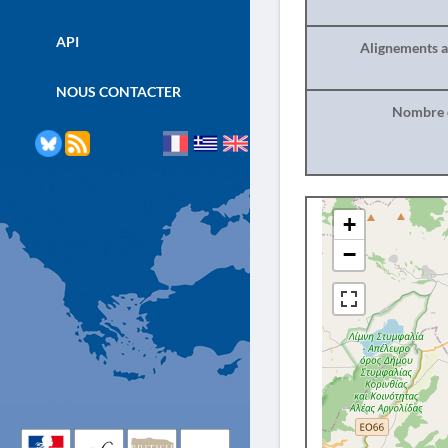
API
Alignements a
NOUS CONTACTER
Nombre d
+
−