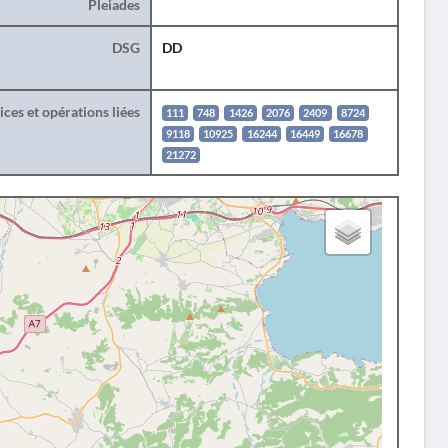
Pleiades
DSG
DD
ces et opérations liées
111
748
1426
2076
2409
8724
9118
10925
16244
16449
16678
21272