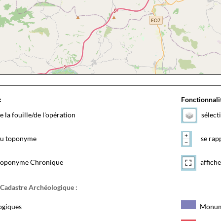
:
Fonctionnalit
e la fouille/de l'opération
sélect
 du toponyme
se rapp
toponyme Chronique
affiche
 Cadastre Archéologique :
ogiques
Monum