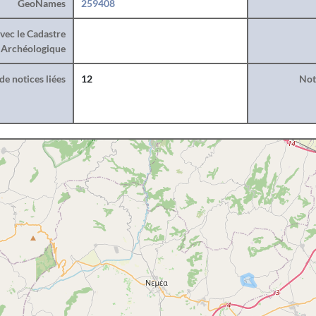
GeoNames
259408
vec le Cadastre
Archéologique
e notices liées
12
Noti