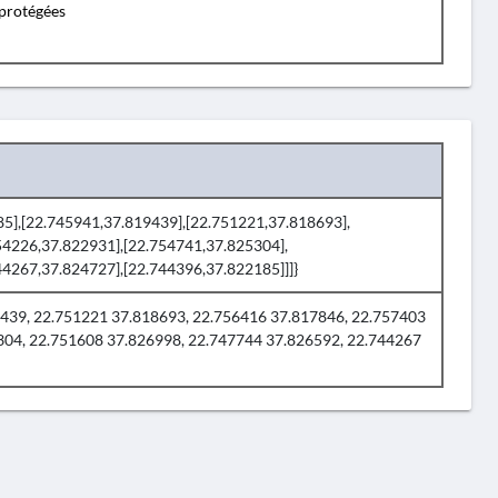
protégées
185],[22.745941,37.819439],[22.751221,37.818693],
54226,37.822931],[22.754741,37.825304],
44267,37.824727],[22.744396,37.822185]]]}
439, 22.751221 37.818693, 22.756416 37.817846, 22.757403
304, 22.751608 37.826998, 22.747744 37.826592, 22.744267