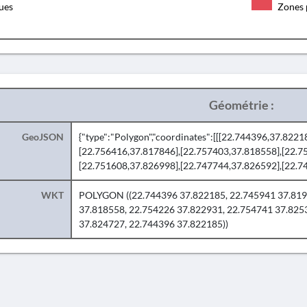
ques
Zones 
Géométrie :
GeoJSON
{"type":"Polygon","coordinates":[[[22.744396,37.822
[22.756416,37.817846],[22.757403,37.818558],[22.7
[22.751608,37.826998],[22.747744,37.826592],[22.7
WKT
POLYGON ((22.744396 37.822185, 22.745941 37.819
37.818558, 22.754226 37.822931, 22.754741 37.825
37.824727, 22.744396 37.822185))