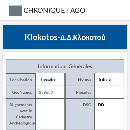
CHRONIQUE - AGO
Klokotos-Δ.Δ.Κλοκοτού
Informations Générales
Thessalie
Nomos
Trikala
Localisation
GeoNames
259638
Pleiades
Alignements
DSG
DD
avec le
Cadastre
Archéologique