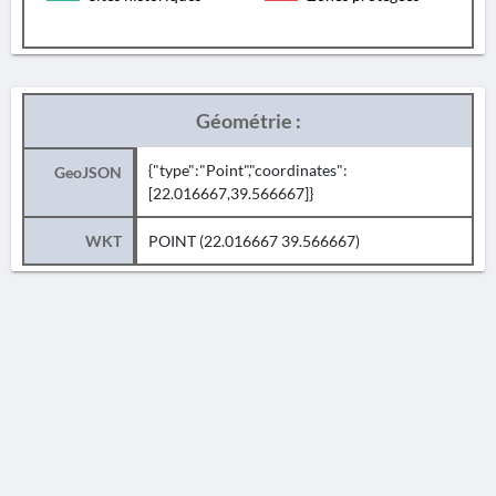
Géométrie :
{"type":"Point","coordinates":
GeoJSON
[22.016667,39.566667]}
WKT
POINT (22.016667 39.566667)