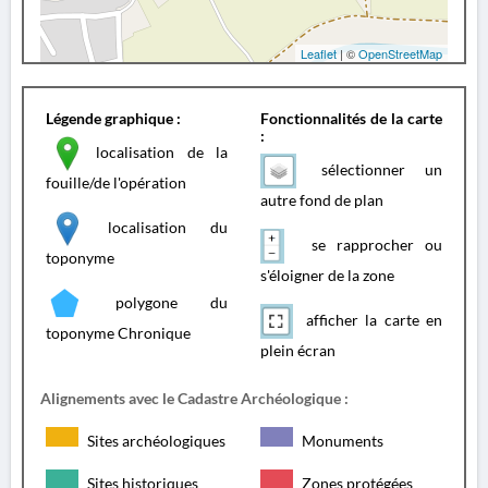
Leaflet
| ©
OpenStreetMap
Légende graphique :
Fonctionnalités de la carte
:
localisation de la
sélectionner un
fouille/de l'opération
autre fond de plan
localisation du
se rapprocher ou
toponyme
s'éloigner de la zone
polygone du
afficher la carte en
toponyme Chronique
plein écran
Alignements avec le Cadastre Archéologique :
Sites archéologiques
Monuments
Sites historiques
Zones protégées