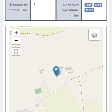
Nombre de
3
Notices et
6645
6854
notices liées
opérations
12853
liées
+
−