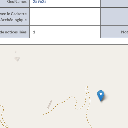
GeoNames
259625
vec le Cadastre
Archéologique
e notices liées
1
Noti