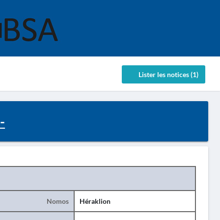
Lister les notices (1)
-
Nomos
Héraklion