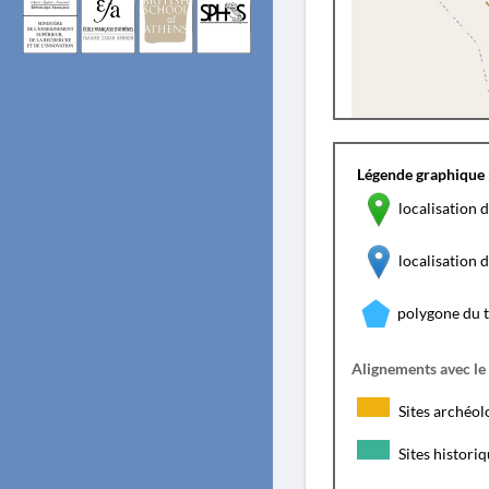
Légende graphique 
localisation d
localisation
polygone du 
Alignements avec le
Sites archéol
Sites histori