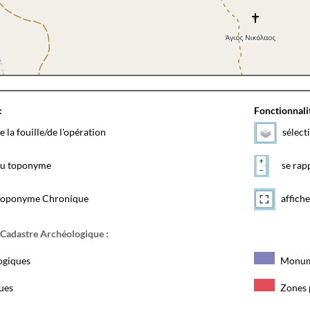
:
Fonctionnalit
e la fouille/de l'opération
sélect
 du toponyme
se rapp
toponyme Chronique
affiche
 Cadastre Archéologique :
ogiques
Monum
ques
Zones 