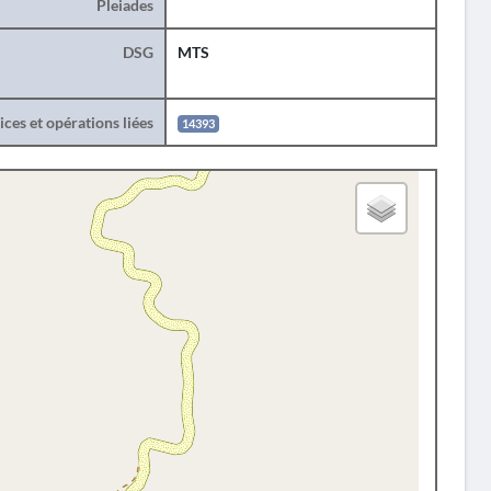
Pleiades
DSG
MTS
ces et opérations liées
14393