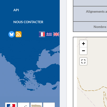
API
Alignements a
NOUS CONTACTER
Nombre d
+
−