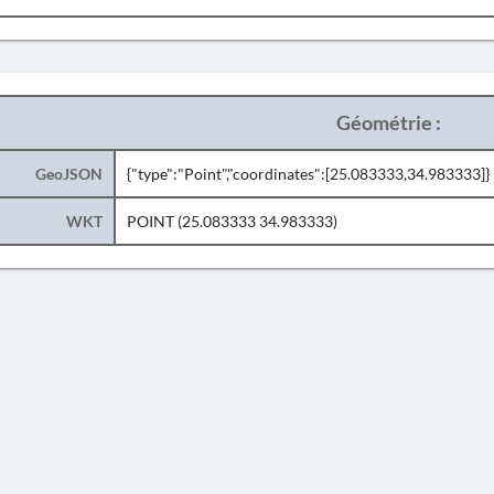
Géométrie :
GeoJSON
{"type":"Point","coordinates":[25.083333,34.983333]}
WKT
POINT (25.083333 34.983333)