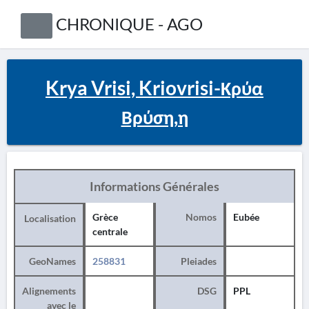
CHRONIQUE - AGO
Krya Vrisi, Kriovrisi-Κρύα
Βρύση,η
Informations Générales
Grèce
Nomos
Eubée
Localisation
centrale
GeoNames
258831
Pleiades
Alignements
DSG
PPL
avec le