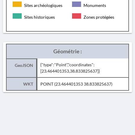
Sites archéologiques
Monuments
Sites historiques
Zones protégées
Géométrie :
{"type":"Point","coordinates":
GeoJSON
[23.464401353,38.833825637]}
WKT
POINT (23.464401353 38.833825637)