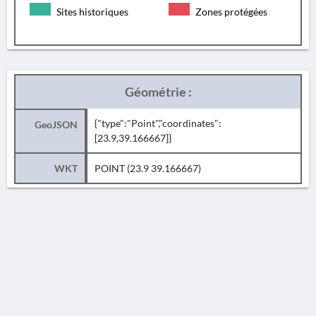
Sites historiques
Zones protégées
Géométrie :
{"type":"Point","coordinates":
GeoJSON
[23.9,39.166667]}
WKT
POINT (23.9 39.166667)