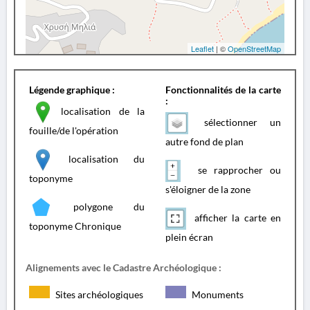
Leaflet
| ©
OpenStreetMap
Légende graphique :
Fonctionnalités de la carte
:
localisation de la
sélectionner un
fouille/de l'opération
autre fond de plan
localisation du
se rapprocher ou
toponyme
s'éloigner de la zone
polygone du
afficher la carte en
toponyme Chronique
plein écran
Alignements avec le Cadastre Archéologique :
Sites archéologiques
Monuments