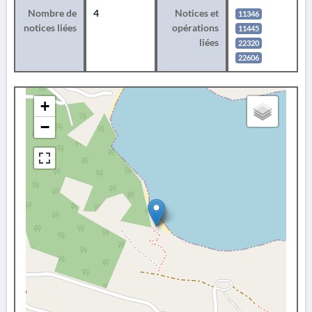
Nombre de
4
Notices et
11346
notices liées
opérations
11445
liées
22320
22606
+
−