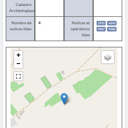
Cadastre
Archéologique
Nombre de
4
Notices et
2950
4649
notices liées
opérations
9987
9988
liées
+
−