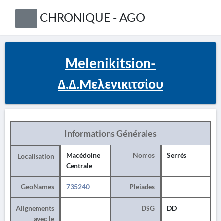
CHRONIQUE - AGO
Melenikitsion-
Δ.Δ.Μελενικιτσίου
Informations Générales
Macédoine
Nomos
Serrès
Localisation
Centrale
GeoNames
735240
Pleiades
Alignements
DSG
DD
avec le