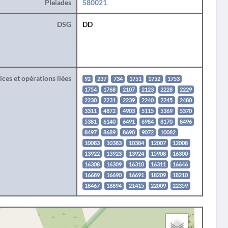
Pleiades
580021
DSG
DD
ces et opérations liées
92
237
734
1751
1752
1753
1754
1768
2107
2123
2228
2229
2230
2231
2239
2240
2245
2480
3311
4872
4903
5115
5369
5370
5381
6140
6491
6984
8170
8496
8497
8689
8690
9072
10082
10083
10383
10384
12007
12008
13922
13923
13924
15908
16300
16308
16309
16310
16311
16646
16689
16690
16691
18209
18210
18467
18894
21415
22009
22359