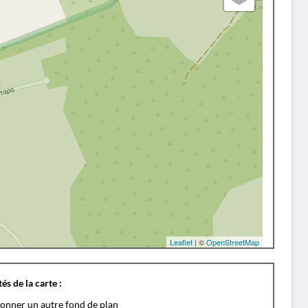
Leaflet
| ©
OpenStreetMap
és de la carte :
ionner un autre fond de plan