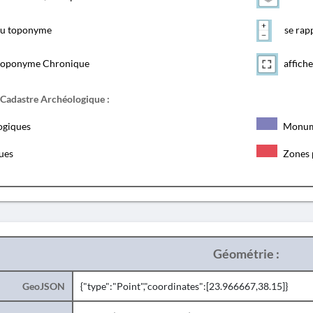
 du toponyme
se rapp
toponyme Chronique
affiche
 Cadastre Archéologique :
ogiques
Monum
ques
Zones 
Géométrie :
GeoJSON
{"type":"Point","coordinates":[23.966667,38.15]}