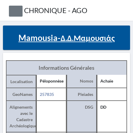
CHRONIQUE - AGO
Mamousia-Δ.Δ.Μαμουσιάς
Informations Générales
Péloponnèse
Nomos
Achaïe
Localisation
GeoNames
257835
Pleiades
Alignements
DSG
DD
avec le
Cadastre
Archéologique