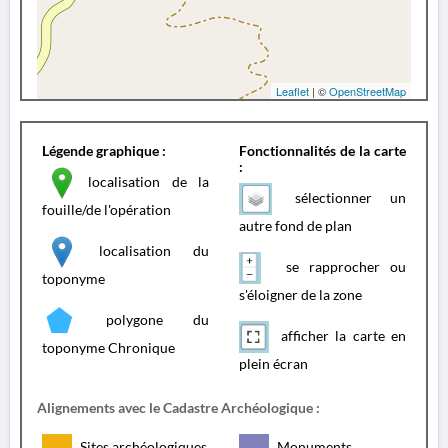
Leaflet
| ©
OpenStreetMap
Légende graphique :
Fonctionnalités de la carte
:
localisation de la
sélectionner un
fouille/de l'opération
autre fond de plan
localisation du
se rapprocher ou
toponyme
s'éloigner de la zone
polygone du
afficher la carte en
toponyme Chronique
plein écran
Alignements avec le Cadastre Archéologique :
Sites archéologiques
Monuments