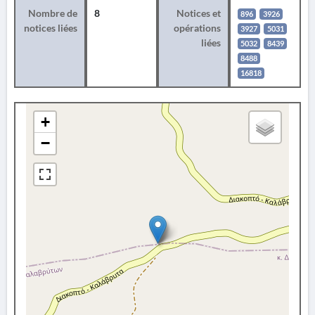
Nombre de
8
Notices et
896
3926
notices liées
opérations
3927
5031
liées
5032
8439
8488
16818
+
−