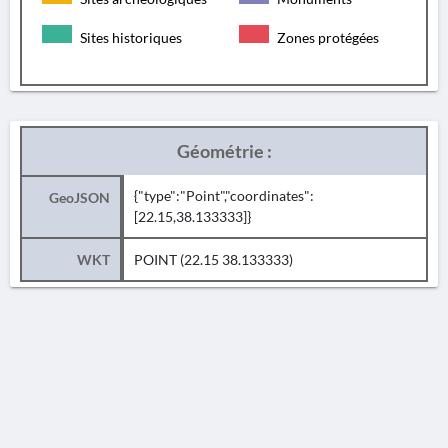
Sites historiques
Zones protégées
Géométrie :
{"type":"Point","coordinates":
GeoJSON
[22.15,38.133333]}
WKT
POINT (22.15 38.133333)