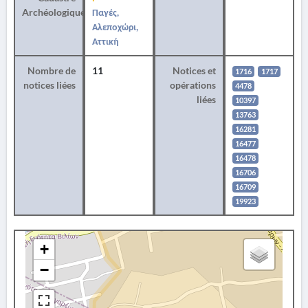
Archéologique
Παγές,
Αλεποχώρι,
Αττική
Nombre de
11
Notices et
1716
1717
notices liées
opérations
4478
liées
10397
13763
16281
16477
16478
16706
16709
19923
+
−