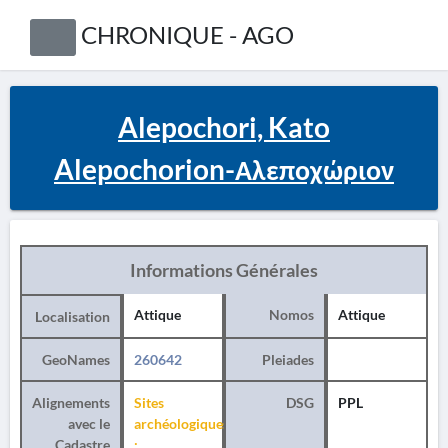
CHRONIQUE - AGO
Alepochori, Kato
Alepochorion-Αλεποχώριον
Informations Générales
Attique
Nomos
Attique
Localisation
GeoNames
260642
Pleiades
Alignements
Sites
DSG
PPL
avec le
archéologiques
Cadastre
: