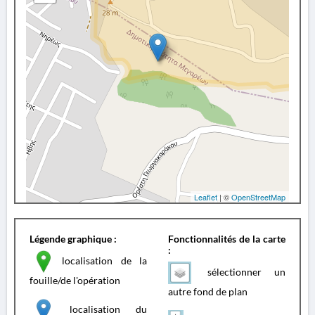
Leaflet
| ©
OpenStreetMap
Légende graphique :
Fonctionnalités de la carte
:
localisation de la
sélectionner un
fouille/de l'opération
autre fond de plan
localisation du