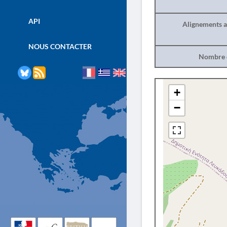
API
Alignements a
NOUS CONTACTER
Nombre d
+
−