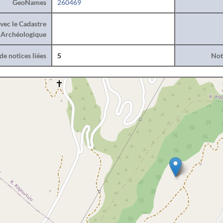
GeoNames
260469
vec le Cadastre
Archéologique
e notices liées
5
Noti