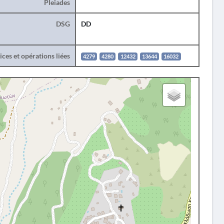
Pleiades
DSG
DD
ces et opérations liées
4279
4280
12432
13644
16032