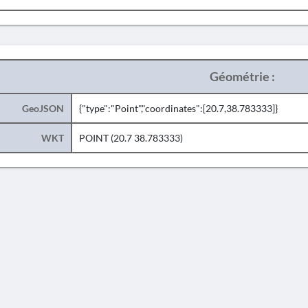
Géométrie :
GeoJSON
{"type":"Point","coordinates":[20.7,38.783333]}
WKT
POINT (20.7 38.783333)