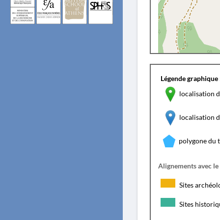
Légende graphique 
localisation d
localisation
polygone du 
Alignements avec le
Sites archéol
Sites histori