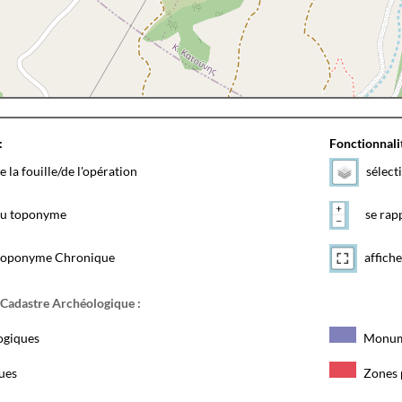
:
Fonctionnalit
e la fouille/de l'opération
sélect
 du toponyme
se rapp
toponyme Chronique
affiche
 Cadastre Archéologique :
ogiques
Monum
ques
Zones 