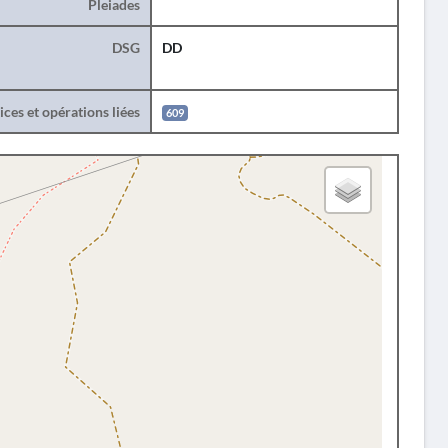
Pleiades
DSG
DD
ces et opérations liées
609