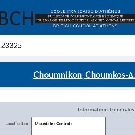
 23325
Choumnikon, Choumkos-Δ.
Informations Générales
Localisation
Macédoine Centrale