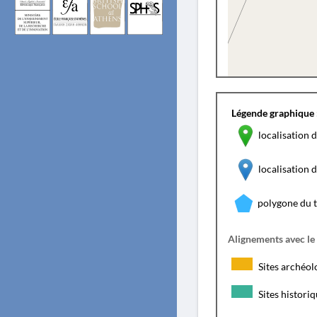
Légende graphique 
localisation d
localisation
polygone du 
Alignements avec le
Sites archéol
Sites histori