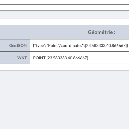
Géométrie :
GeoJSON
{"type":"Point","coordinates":[23.583333,40.866667]}
WKT
POINT (23.583333 40.866667)