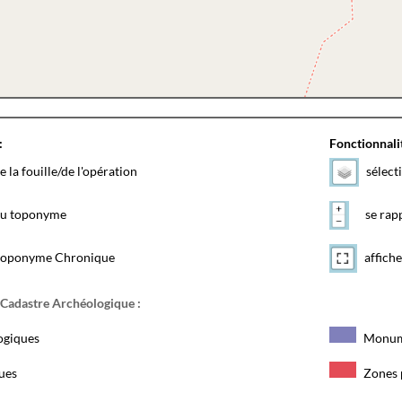
:
Fonctionnalit
e la fouille/de l'opération
sélect
 du toponyme
se rapp
toponyme Chronique
affiche
 Cadastre Archéologique :
ogiques
Monum
ques
Zones 