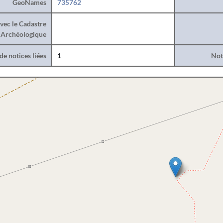
GeoNames
735762
vec le Cadastre
Archéologique
e notices liées
1
Noti