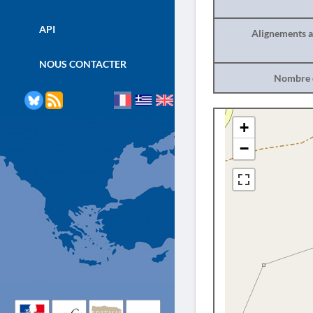
API
Alignements a
NOUS CONTACTER
Nombre d
+
−