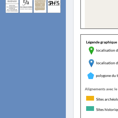
Légende graphique 
localisation d
localisation
polygone du 
Alignements avec le
Sites archéol
Sites histori