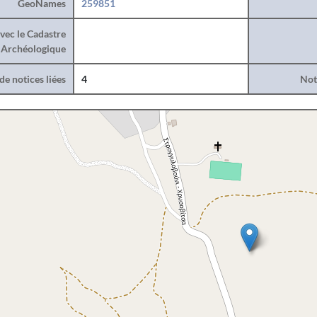
GeoNames
259851
vec le Cadastre
Archéologique
e notices liées
4
Noti