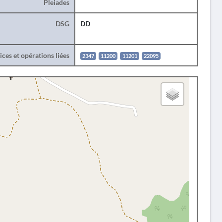
Pleiades
DSG
DD
ces et opérations liées
2347
11200
11201
22095