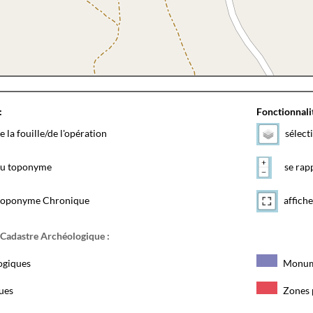
:
Fonctionnalit
e la fouille/de l'opération
sélect
 du toponyme
se rapp
toponyme Chronique
affiche
 Cadastre Archéologique :
ogiques
Monum
ques
Zones 