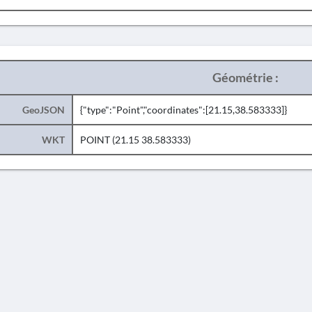
Géométrie :
GeoJSON
{"type":"Point","coordinates":[21.15,38.583333]}
WKT
POINT (21.15 38.583333)