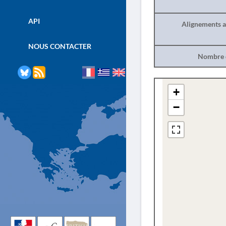
API
Alignements a
NOUS CONTACTER
Nombre d
+
−