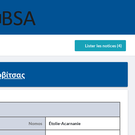
Lister les notices (4)
οβίτσας
Nomos
Étolie-Acarnanie