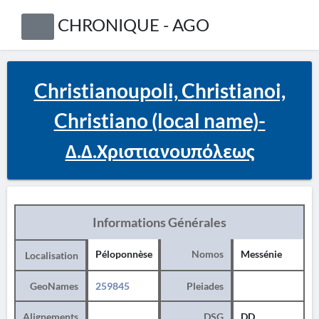
CHRONIQUE - AGO
Christianoupoli, Christianoi,
Christiano (local name)-
Δ.Δ.Χριστιανουπόλεως
Informations Générales
Péloponnèse
Nomos
Messénie
Localisation
GeoNames
259845
Pleiades
Alignements
DSG
DD