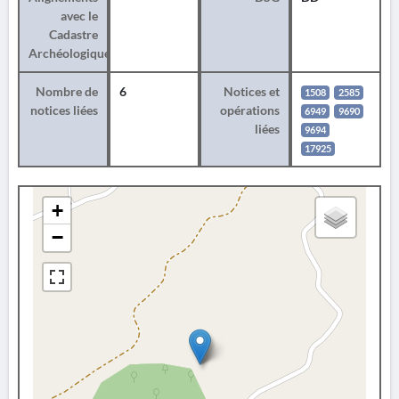
avec le
Cadastre
Archéologique
Nombre de
6
Notices et
1508
2585
notices liées
opérations
6949
9690
liées
9694
17925
+
−