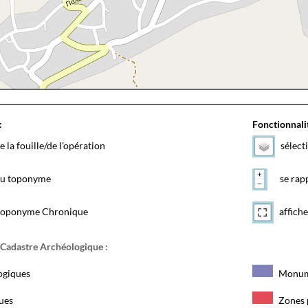
:
Fonctionnalit
e la fouille/de l'opération
sélect
 du toponyme
se rapp
toponyme Chronique
affiche
 Cadastre Archéologique :
ogiques
Monum
ques
Zones 