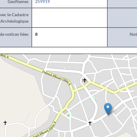
GeoNames
259919
vec le Cadastre
Archéologique
e notices liées
8
Noti