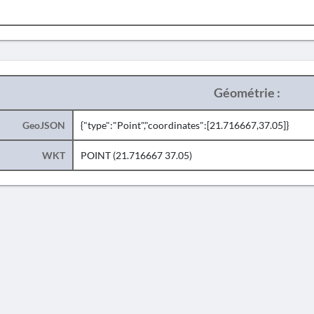
Géométrie :
GeoJSON
{"type":"Point","coordinates":[21.716667,37.05]}
WKT
POINT (21.716667 37.05)