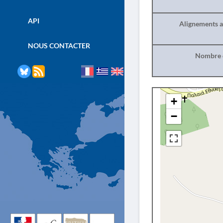
API
Alignements a
NOUS CONTACTER
Nombre d
+
−