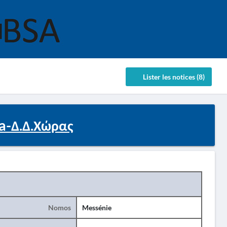
Lister les notices (8)
ta-Δ.Δ.Χώρας
Nomos
Messénie