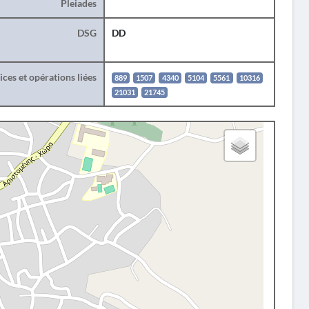
Pleiades
DSG
DD
ces et opérations liées
889
1507
4340
5104
5561
10316
21031
21745