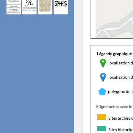
Légende graphique 
localisation d
localisation
polygone du 
Alignements avec le
Sites archéol
Sites histori