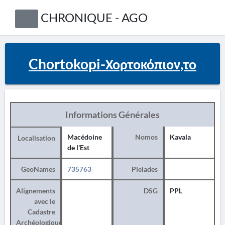
CHRONIQUE - AGO
Chortokopi-Χορτοκόπιον,το
Informations Générales
Macédoine
Nomos
Kavala
Localisation
de l'Est
GeoNames
735763
Pleiades
Alignements
DSG
PPL
avec le
Cadastre
Archéologique