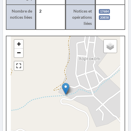
Nombre de
2
Notices et
17684
notices liées
opérations
20858
liées
+
−