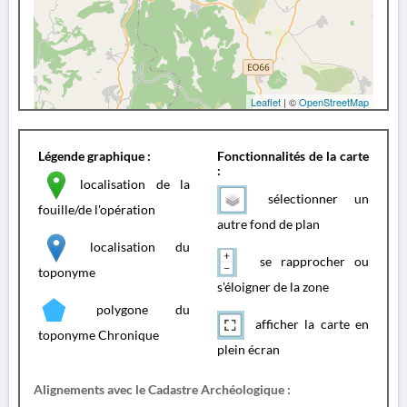
Leaflet
| ©
OpenStreetMap
Légende graphique :
Fonctionnalités de la carte
:
localisation de la
sélectionner un
fouille/de l'opération
autre fond de plan
localisation du
se rapprocher ou
toponyme
s'éloigner de la zone
polygone du
afficher la carte en
toponyme Chronique
plein écran
Alignements avec le Cadastre Archéologique :