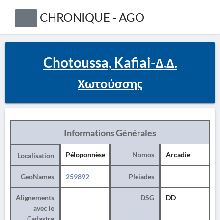
CHRONIQUE - AGO
Chotoussa, Kafiai-Δ.Δ.
Χωτούσσης
Informations Générales
Péloponnèse
Nomos
Arcadie
Localisation
GeoNames
259892
Pleiades
Alignements
DSG
DD
avec le
Cadastre