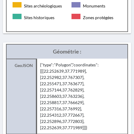
Sites archéologiques
Monuments
Sites historiques
Zones protégées
Géométrie :
{"type":"Polygon","coordinates":
GeoJSON
[[[22.252639,37.771989],
[22.252982,37.767307],
[22.255471,37.763677],
[22.257144,37.762829],
[22.258603,37.763236],
[22.258817,37.766629],
[22.257316,37.76992],
[22.254312,37.772667],
[22.252896,37.772803],
[22.252639,37.771989]]]}