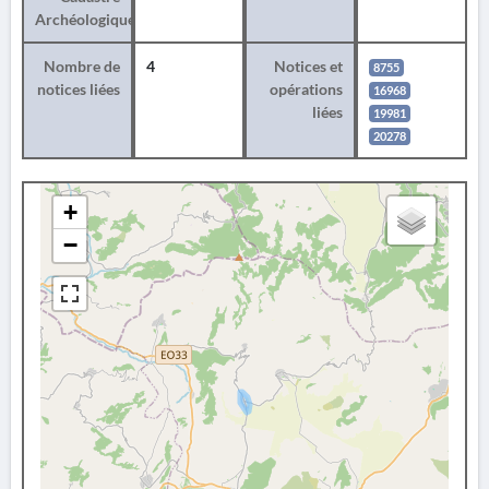
Archéologique
Nombre de
4
Notices et
8755
notices liées
opérations
16968
liées
19981
20278
+
−