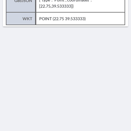
GeoJSON
[22.75,39.533333]}
WKT
POINT (22.75 39.533333)
AVERTISSEMENT
La Chronique des fouilles en ligne ne constitue en aucun cas une publication des
découvertes qui y sont signalées. L'EfA et la BSA ne peuvent délivrer de copie des
illustrations qui y sont reproduites et dont ils ne détiennent pas les droits.