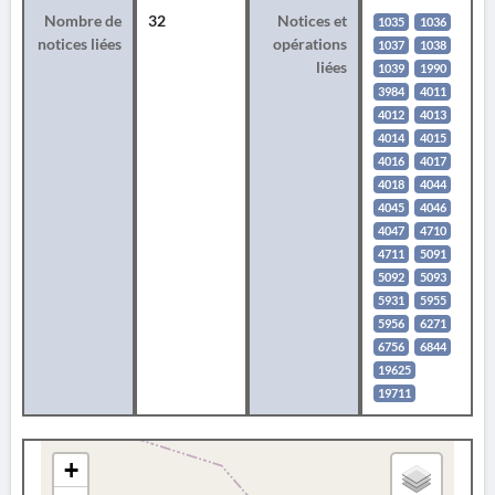
Nombre de
32
Notices et
1035
1036
notices liées
opérations
1037
1038
liées
1039
1990
3984
4011
4012
4013
4014
4015
4016
4017
4018
4044
4045
4046
4047
4710
4711
5091
5092
5093
5931
5955
5956
6271
6756
6844
19625
19711
+