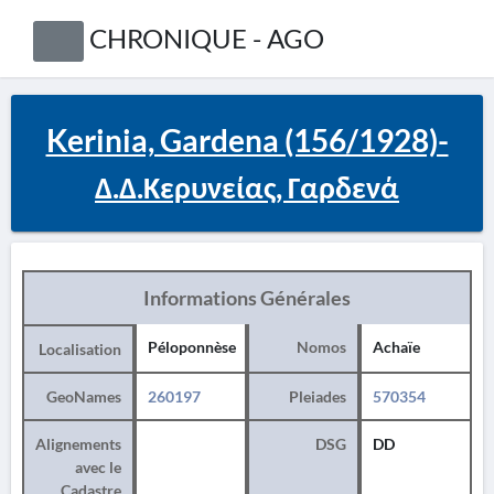
CHRONIQUE - AGO
Kerinia, Gardena (156/1928)-
Δ.Δ.Κερυνείας, Γαρδενά
Informations Générales
Péloponnèse
Nomos
Achaïe
Localisation
GeoNames
260197
Pleiades
570354
Alignements
DSG
DD
avec le
Cadastre