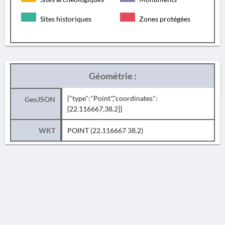
Sites historiques
Zones protégées
Géométrie :
{"type":"Point","coordinates":
GeoJSON
[22.116667,38.2]}
WKT
POINT (22.116667 38.2)