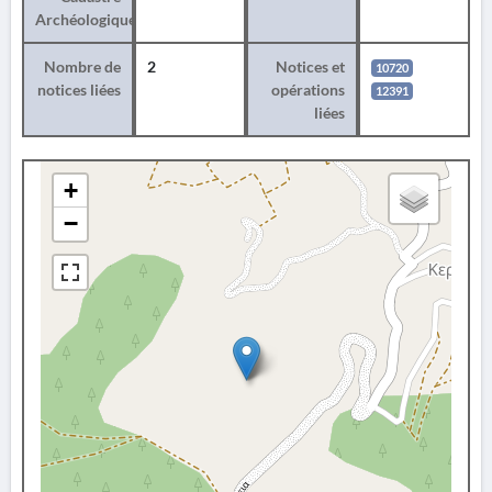
Archéologique
Nombre de
2
Notices et
10720
notices liées
opérations
12391
liées
+
−