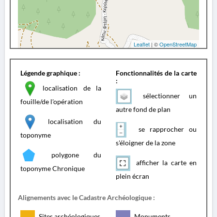
Leaflet
| ©
OpenStreetMap
Légende graphique :
Fonctionnalités de la carte
:
localisation de la
sélectionner un
fouille/de l'opération
autre fond de plan
localisation du
se rapprocher ou
toponyme
s'éloigner de la zone
polygone du
afficher la carte en
toponyme Chronique
plein écran
Alignements avec le Cadastre Archéologique :
Sites archéologiques
Monuments