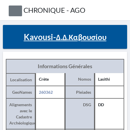
CHRONIQUE - AGO
Kavousi-Δ.Δ.Καβουσίου
Informations Générales
Crète
Nomos
Lasithi
Localisation
GeoNames
260362
Pleiades
Alignements
DSG
DD
avec le
Cadastre
Archéologique