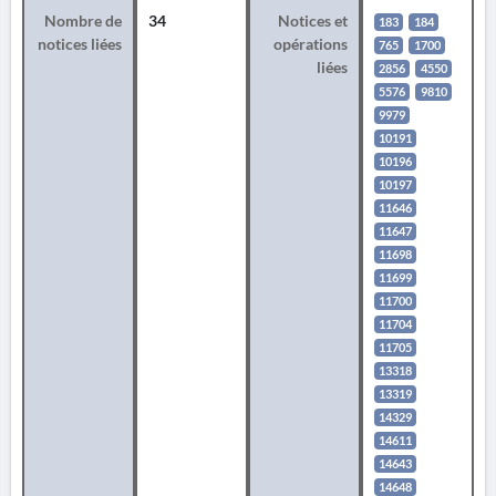
Nombre de
34
Notices et
183
184
notices liées
opérations
765
1700
liées
2856
4550
5576
9810
9979
10191
10196
10197
11646
11647
11698
11699
11700
11704
11705
13318
13319
14329
14611
14643
14648