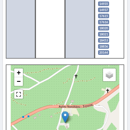
14935
14937
17615
17616
18020
18021
18453
18836
20144
+
−