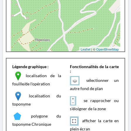
Leaflet
| ©
OpenStreetMap
Légende graphique :
Fonctionnalités de la carte
:
localisation de la
sélectionner un
fouille/de l'opération
autre fond de plan
localisation du
se rapprocher ou
toponyme
s'éloigner de la zone
polygone du
afficher la carte en
toponyme Chronique
plein écran