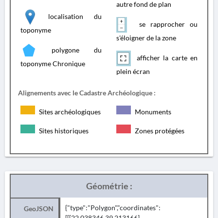
autre fond de plan
localisation du
se rapprocher ou
toponyme
s'éloigner de la zone
polygone du
afficher la carte en
toponyme Chronique
plein écran
Alignements avec le Cadastre Archéologique :
Sites archéologiques
Monuments
Sites historiques
Zones protégées
Géométrie :
{"type":"Polygon","coordinates":
GeoJSON
[[[22.038346,39.213166],