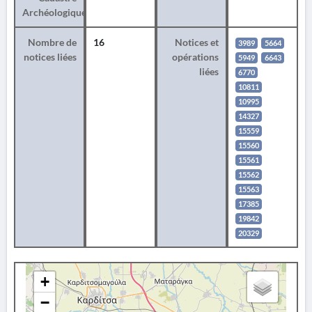
Archéologique
Nombre de
16
Notices et
3989
5664
notices liées
opérations
5949
6643
liées
6770
10811
10995
14327
15559
15560
15561
15562
15563
17385
19842
20329
+
−