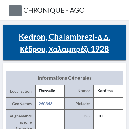
CHRONIQUE - AGO
Kedron, Chalambrezi-Δ.Δ.
Κέδρου, Χαλαμπρέζι 1928
Informations Générales
Thessalie
Nomos
Karditsa
Localisation
GeoNames
260343
Pleiades
Alignements
DSG
DD
avec le
Cadastre