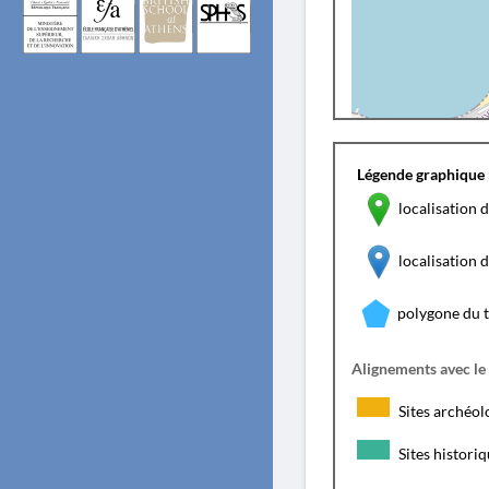
Légende graphique 
localisation d
localisation
polygone du 
Alignements avec le
Sites archéol
Sites histori