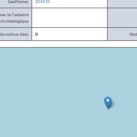
GeoNames
254135
vec le Cadastre
Archéologique
e notices liées
0
Noti