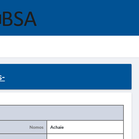
s-
Nomos
Achaïe