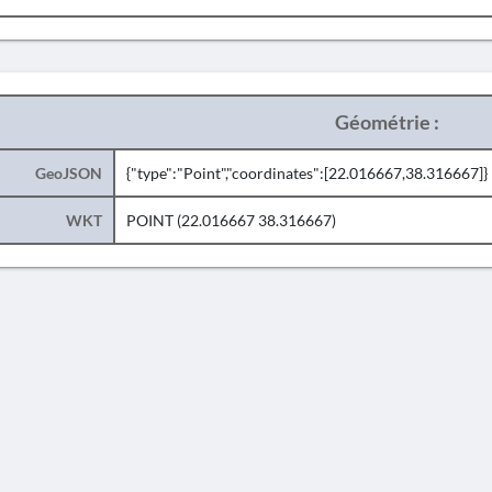
Géométrie :
GeoJSON
{"type":"Point","coordinates":[22.016667,38.316667]}
WKT
POINT (22.016667 38.316667)