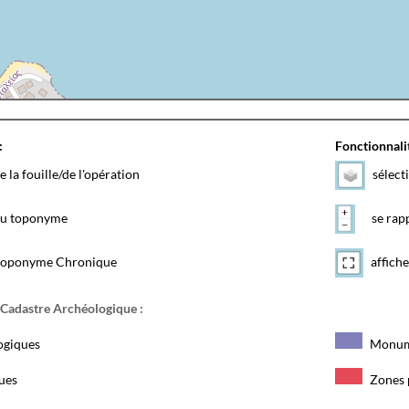
:
Fonctionnalit
e la fouille/de l'opération
sélect
 du toponyme
se rapp
toponyme Chronique
affiche
 Cadastre Archéologique :
ogiques
Monum
ques
Zones 