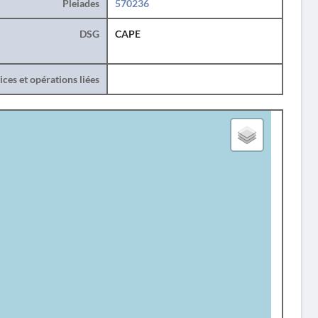
Pleiades
570236
DSG
CAPE
ces et opérations liées