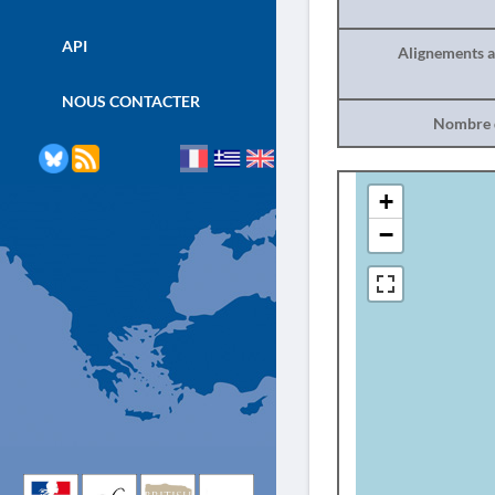
API
Alignements a
NOUS CONTACTER
Nombre d
+
−