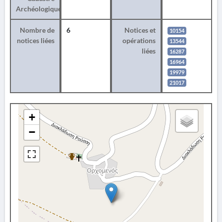
Archéologique
Nombre de
6
Notices et
10154
notices liées
opérations
13544
liées
16287
16964
19979
21017
+
−