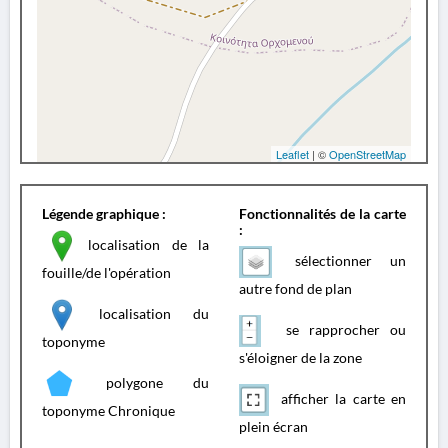
Leaflet
| ©
OpenStreetMap
Légende graphique :
Fonctionnalités de la carte
:
localisation de la
sélectionner un
fouille/de l'opération
autre fond de plan
localisation du
se rapprocher ou
toponyme
s'éloigner de la zone
polygone du
afficher la carte en
toponyme Chronique
plein écran