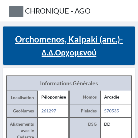
CHRONIQUE - AGO
Orchomenos, Kalpaki (anc.)-
Δ.Δ.Ορχομενού
Informations Générales
Péloponnèse
Nomos
Arcadie
Localisation
GeoNames
261297
Pleiades
570535
Alignements
DSG
DD
avec le
Cadastre