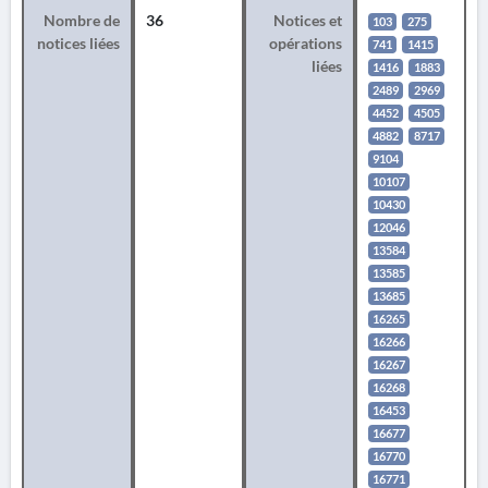
Nombre de
36
Notices et
103
275
notices liées
opérations
741
1415
liées
1416
1883
2489
2969
4452
4505
4882
8717
9104
10107
10430
12046
13584
13585
13685
16265
16266
16267
16268
16453
16677
16770
16771