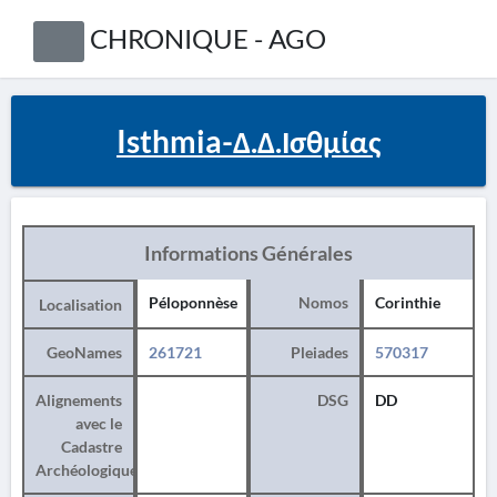
CHRONIQUE - AGO
Isthmia-Δ.Δ.Ισθμίας
Informations Générales
Péloponnèse
Nomos
Corinthie
Localisation
GeoNames
261721
Pleiades
570317
Alignements
DSG
DD
avec le
Cadastre
Archéologique