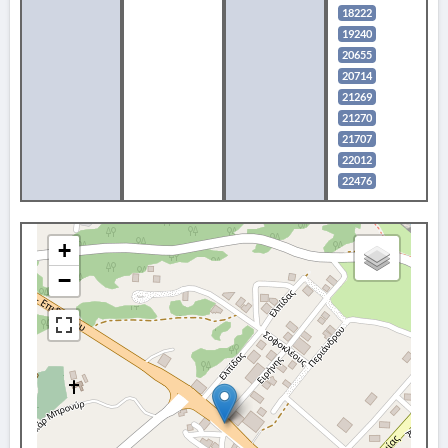
18222
19240
20655
20714
21269
21270
21707
22012
22476
+
−