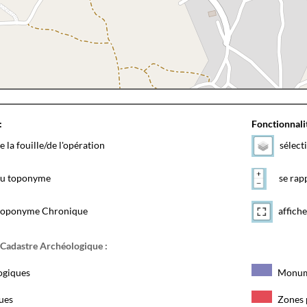
:
Fonctionnalit
e la fouille/de l'opération
sélect
 du toponyme
se rapp
toponyme Chronique
affiche
 Cadastre Archéologique :
ogiques
Monum
ques
Zones 