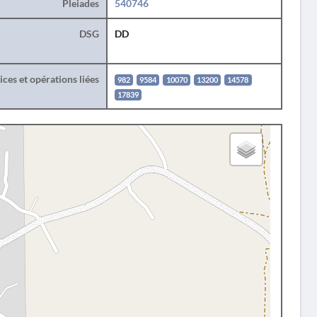
Pleiades
540746
DSG
DD
ces et opérations liées
982
9584
10070
13200
14578
17839