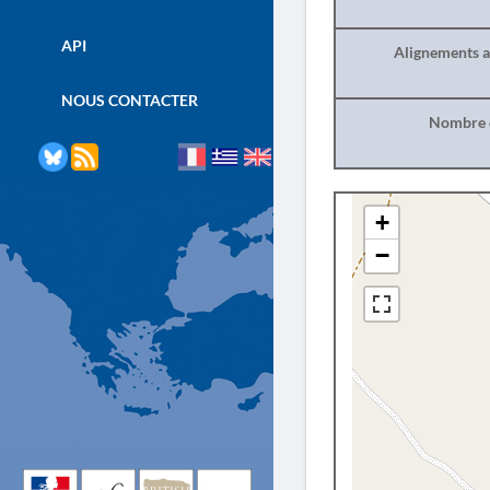
API
Alignements a
NOUS CONTACTER
Nombre d
+
−