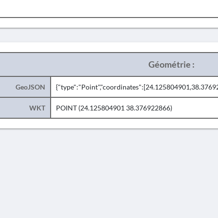
Géométrie :
GeoJSON
{"type":"Point","coordinates":[24.125804901,38.3769
WKT
POINT (24.125804901 38.376922866)