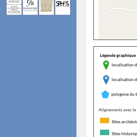
Légende graphique 
localisation d
localisation
polygone du 
Alignements avec le
Sites archéol
Sites histori