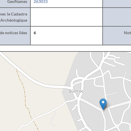
GeoNames
263033
vec le Cadastre
Archéologique
e notices liées
6
Noti