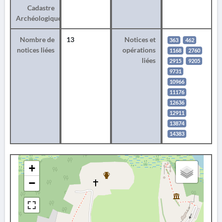
Cadastre
Archéologique
Nombre de
13
Notices et
363
462
notices liées
opérations
1168
2760
liées
2915
9205
9731
10966
11176
12636
12911
13874
14383
+
−