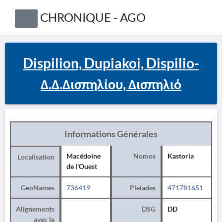
CHRONIQUE - AGO
Dispilion, Dupiakoi, Dispilio-
Δ.Δ.Δισπηλίου, Δισπηλιό
Informations Générales
Macédoine
Nomos
Kastoria
Localisation
de l'Ouest
GeoNames
736419
Pleiades
471781651
Alignements
DSG
DD
avec le