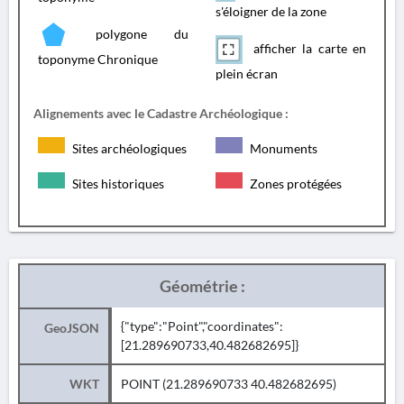
s'éloigner de la zone
polygone du
afficher la carte en
toponyme Chronique
plein écran
Alignements avec le Cadastre Archéologique :
Sites archéologiques
Monuments
Sites historiques
Zones protégées
Géométrie :
{"type":"Point","coordinates":
GeoJSON
[21.289690733,40.482682695]}
WKT
POINT (21.289690733 40.482682695)