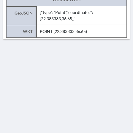
{"type":"Point","coordinates":
GeoJSON
[22.383333,36.65]}
WKT
POINT (22.383333 36.65)
AVERTISSEMENT