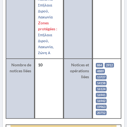
Σπήλαια
Διρού,
Λακωνία
Zones
protégées :
Σπήλαια
Διρού,
Λακωνία,
Ζώνη Α
Nombre de
10
Notices et
884
2912
notices liées
opérations
4889
liées
13727
14158
16124
16941
16942
19963
20752