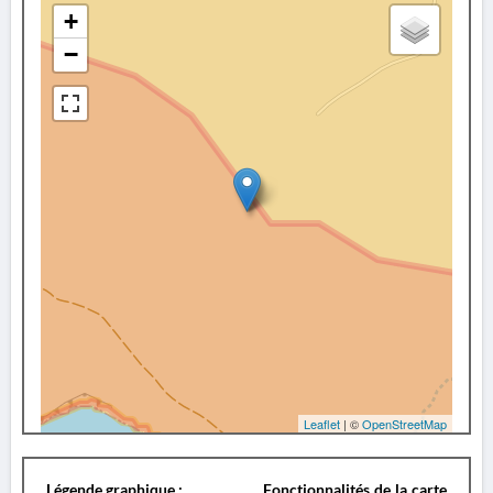
+
−
Leaflet
| ©
OpenStreetMap
Légende graphique :
Fonctionnalités de la carte