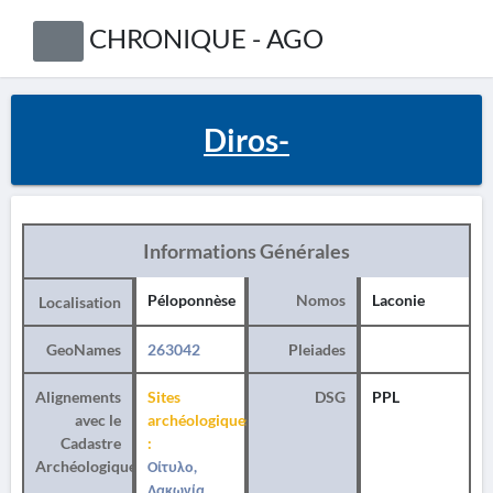
CHRONIQUE - AGO
Diros-
Informations Générales
Péloponnèse
Nomos
Laconie
Localisation
GeoNames
263042
Pleiades
Alignements
Sites
DSG
PPL
avec le
archéologiques
Cadastre
:
Archéologique
Οίτυλο,
Λακωνία