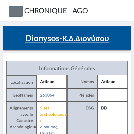
CHRONIQUE - AGO
Dionysos-Κ.Δ.Διονύσου
Informations Générales
Attique
Nomos
Attique
Localisation
GeoNames
263064
Pleiades
Alignements
Sites
DSG
DD
avec le
archéologiques
Cadastre
:
Archéologique
Διόνυσος,
Πεντέλη,