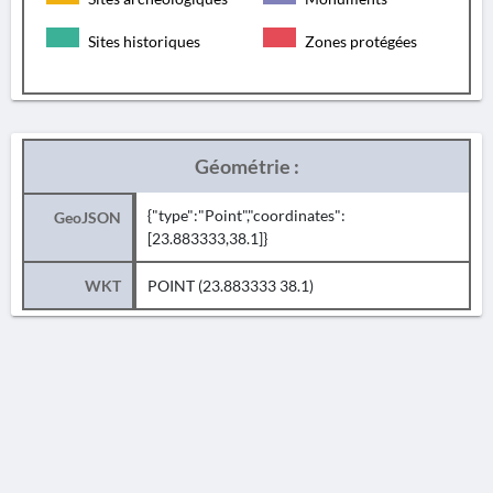
Sites historiques
Zones protégées
Géométrie :
{"type":"Point","coordinates":
GeoJSON
[23.883333,38.1]}
WKT
POINT (23.883333 38.1)