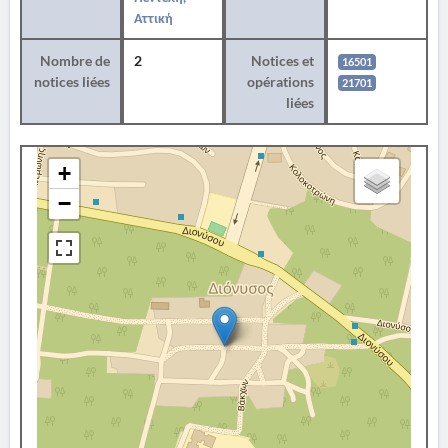
Αττική
Nombre de
2
Notices et
16501
notices liées
opérations
21701
liées
+
−