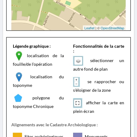
Leaflet
| ©
OpenStreetMap
Légende graphique :
Fonctionnalités de la carte
:
localisation de la
sélectionner un
fouille/de l'opération
autre fond de plan
localisation du
se rapprocher ou
toponyme
s'éloigner de la zone
polygone du
afficher la carte en
toponyme Chronique
plein écran
Alignements avec le Cadastre Archéologique :
Sites archéologiques
Monuments