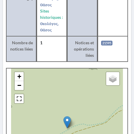
Θάσος
Sites
historiques :
Θεολόγος,
Θάσος
Nombre de
1
Notices et
21595
notices liées
opérations
liées
+
−