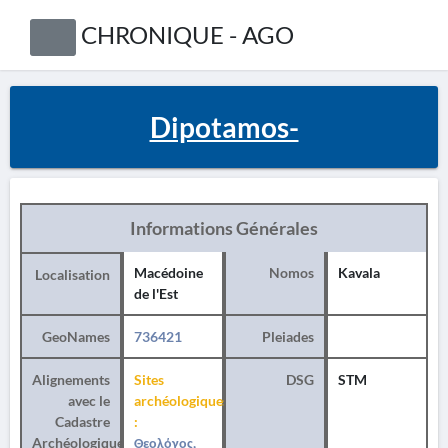
CHRONIQUE - AGO
Dipotamos-
Informations Générales
Macédoine
Nomos
Kavala
Localisation
de l'Est
GeoNames
736421
Pleiades
Alignements
Sites
DSG
STM
avec le
archéologiques
Cadastre
:
Archéologique
Θεολόγος,