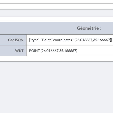
Géométrie :
GeoJSON
{"type":"Point","coordinates":[26.016667,35.166667]}
WKT
POINT (26.016667 35.166667)