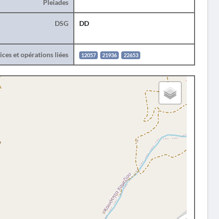
Pleiades
DSG
DD
ces et opérations liées
12057
21936
22653