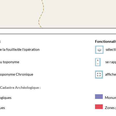
:
Fonctionnalit
e la fouille/de l'opération
sélect
 du toponyme
se rapp
toponyme Chronique
affiche
 Cadastre Archéologique :
ogiques
Monum
ques
Zones 