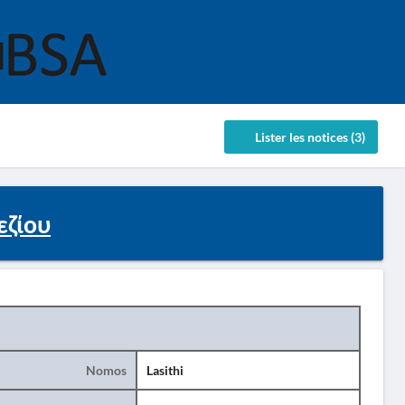
Lister les notices (3)
εζίου
Nomos
Lasithi