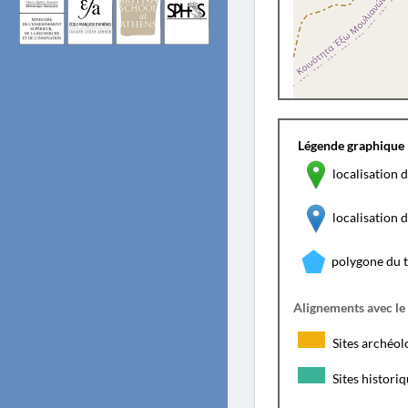
Légende graphique 
localisation d
localisation
polygone du 
Alignements avec le
Sites archéol
Sites histori