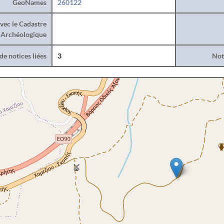
GeoNames
260122
vec le Cadastre
Archéologique
e notices liées
3
Noti