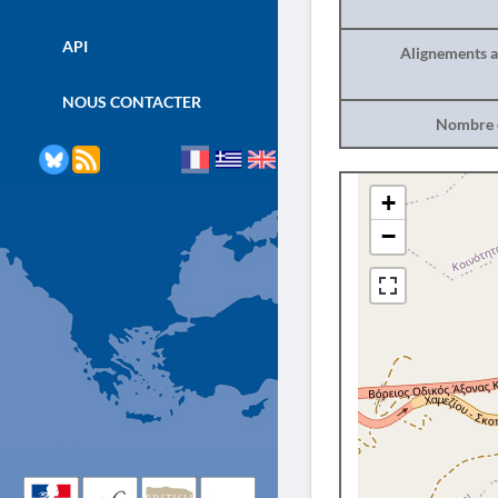
API
Alignements a
NOUS CONTACTER
Nombre d
+
−